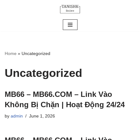
Skip
to
content
Home
»
Uncategorized
Uncategorized
MB66 – MB66.COM – Link Vào
Không Bị Chặn | Hoạt Động 24/24
by
admin
June 1, 2026