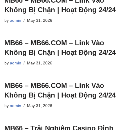
MB66 – MB66.COM – Link Vào
Không Bị Chặn | Hoạt Động 24/24
by
admin
May 31, 2026
MB66 – MB66.COM – Link Vào
Không Bị Chặn | Hoạt Động 24/24
by
admin
May 31, 2026
MB66 – MB66.COM – Link Vào
Không Bị Chặn | Hoạt Động 24/24
by
admin
May 31, 2026
MB66 – Trải Nghiệm Casino Đỉnh